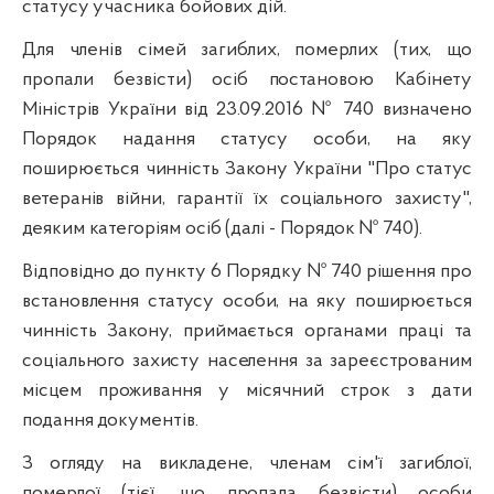
статусу учасника бойових дій.
Для членів сімей загиблих, померлих (тих, що
пропали безвісти) осіб постановою Кабінету
Міністрів України від 23.09.2016 № 740 визначено
Порядок надання статусу особи, на яку
поширюється чинність Закону України "Про статус
ветеранів війни, гарантії їх соціального захисту",
деяким категоріям осіб (далі - Порядок № 740).
Відповідно до пункту 6 Порядку № 740 рішення про
встановлення статусу особи, на яку поширюється
чинність Закону, приймається органами праці та
соціального захисту населення за зареєстрованим
місцем проживання у місячний строк з дати
подання документів.
З огляду на викладене, членам сім'ї загиблої,
померлої (тієї, що пропала безвісти) особи