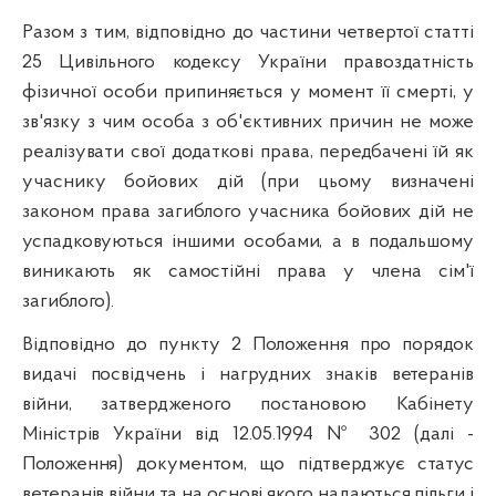
Разом з тим, відповідно до частини четвертої статті
25 Цивільного кодексу України правоздатність
фізичної особи припиняється у момент її смерті, у
зв'язку з чим особа з об'єктивних причин не може
реалізувати свої додаткові права, передбачені їй як
учаснику бойових дій (при цьому визначені
законом права загиблого учасника бойових дій не
успадковуються іншими особами, а в подальшому
виникають як самостійні права у члена сім'ї
загиблого).
Відповідно до пункту 2 Положення про порядок
видачі посвідчень і нагрудних знаків ветеранів
війни, затвердженого постановою Кабінету
Міністрів України від 12.05.1994 № 302 (далі -
Положення) документом, що підтверджує статус
ветеранів війни та на основі якого надаються пільги і