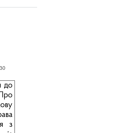
:30
н до
Про
ову
ава
ня з