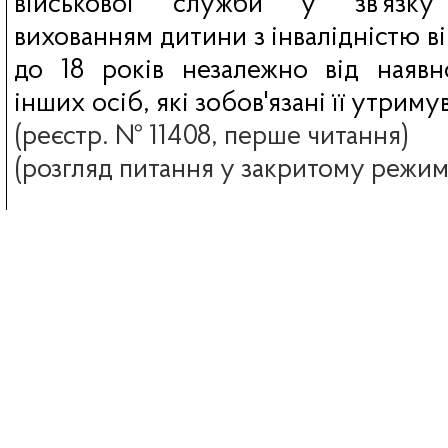
військової служби у зв'язку
вихованням дитини з інвалідністю в
до 18 років незалежно від наявн
інших осіб, які зобов'язані її утриму
(реєстр. № 11408, перше читання)
(розгляд питання у закритому режим
2. Проблемні питання постача
артилерійських боєприпасів
(розгляд питання у закритому режим
3. Різне