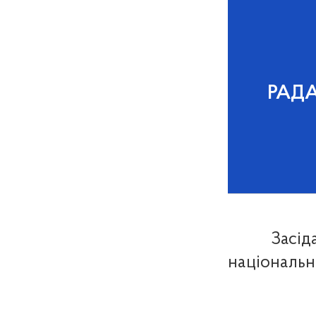
РАД
Засід
національн