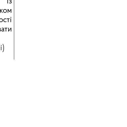
 із
іком
ості
вати
і)
ння
і)