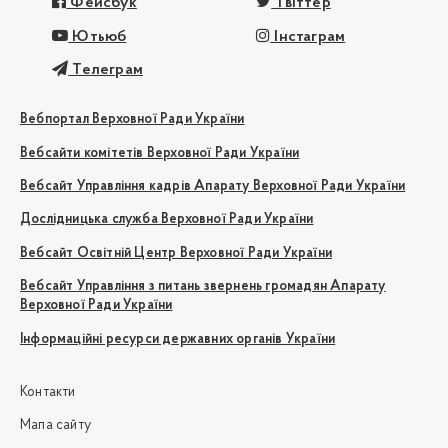
Фейсбук
Твіттер
Ютьюб
Інстаграм
Телеграм
Вебпортал Верховної Ради України
Вебсайти комітетів Верховної Ради України
Вебсайт Управління кадрів Апарату Верховної Ради України
Дослідницька служба Верховної Ради України
Вебсайт Освітній Центр Верховної Ради України
Вебсайт Управління з питань звернень громадян Апарату
Верховної Ради України
Інформаційні ресурси державних органів України
Контакти
Мапа сайту