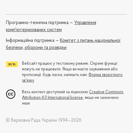
Програмно-технічна підтримка —
Управління
комп'ютеризованих систем
Iнформаційна підтримка —
Комітет з питань національної
безпеки, оборони та розвідки
Вебсайт працює у тестовому режимі. Окремі функції
можуть не працювати. Якщо ви маєте зауваження або
пропозиції, будь ласка, напишіть нам:
Форма зворотного
зв'язку
Весь контент доступний за ліцензією
Creative Commons
Attribution 4.0 International license
, якщо не зазначено
інше
© Верховна Рада України 1994—2026